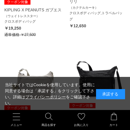
リリ
（カクテルカーキ）
KIPLING X PEANUTS ガブエス
クロスボディバッグ,トラベルバッ
（ウェイトレススター）
グ
クロスボディバッグ
￥12,650
￥19,250
通常価格
￥27,500
当社サイトではCookieを使用しています。使用に
同意する場合は「承諾する」をクリックして下さ
承諾する
い。詳細は
プライバシーポリシー
をご確認下さ
い。
ギャビー
カイ
（シグネチャーエンボス）
（グレーグリス）
A4サイズ クロスボディバッグ
メニュー
商品を探す
お気に入り
カート
クロスボディバッグ