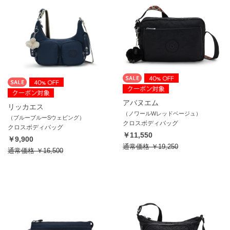
アバヌエム
リッカエス
（ノワールWレッドベージュ）
（ブルーブルーSウェビング）
クロスボディバッグ
クロスボディバッグ
￥11,550
￥9,900
通常価格
￥19,250
通常価格
￥16,500