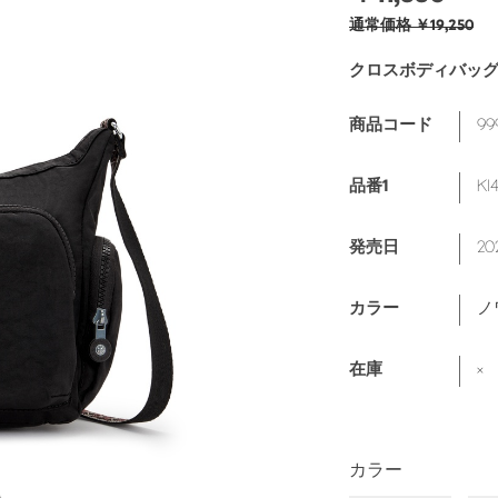
通常価格
￥19,250
クロスボディバッ
99
商品コード
KI
品番1
20
発売日
ノ
カラー
×
在庫
カラー