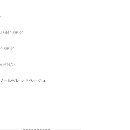
グ
999I4493K3K
4493K3K
26/04/01
ワールWレッドベージュ