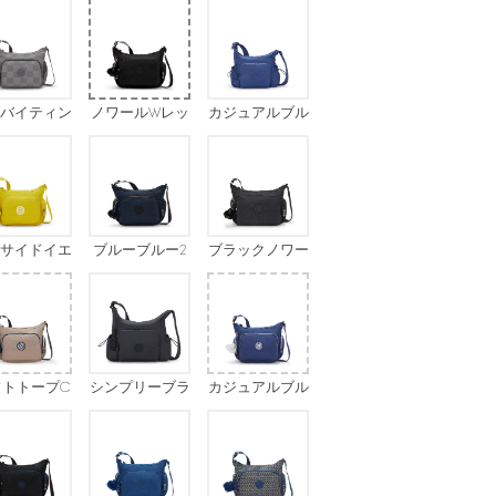
バイティン
ノワールWレッ
カジュアルブル
レーエンボ
ドベージュ
ーGZ
ス
サイドイエ
ブルーブルー2
ブラックノワー
ロー
コンボ
ル
フトトープC
シンプリーブラ
カジュアルブル
ック
ーC