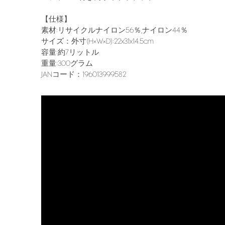
【仕様】
素材:リサイクルナイロン56％,ナイロン44％
サイズ：外寸(H×W×D):22x31x14.5cm
容量:約7リットル
重量:300グラム
JANコード：196013999582