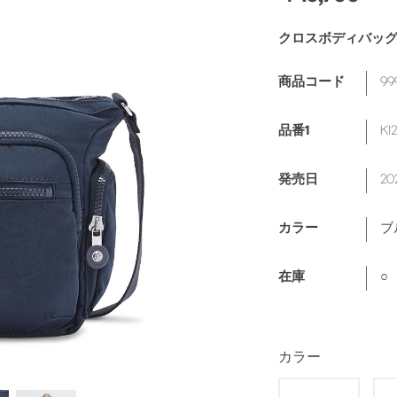
クロスボディバッ
99
商品コード
KI
品番1
20
発売日
ブ
カラー
○
在庫
カラー