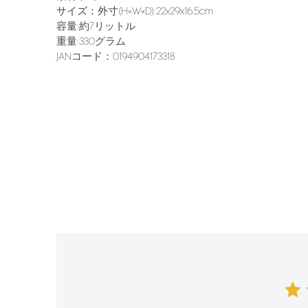
サイズ：外寸(H×W×D):22x29x16.5cm
容量:約7リットル
重量:330グラム
JANコード：0194904173318