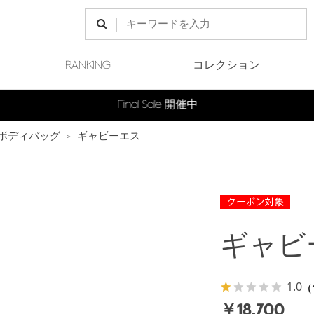
RANKING
コレクション
Final Sale 開催中
ボディバッグ
>
ギャビーエス
ギャビ
1.0
（
￥18,700