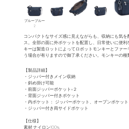
ブルーブルー
2
コンパクトなサイズ感に見えながらも、収納にも気を
ス。全部の面に外ポケットを配置し、日常使いに便利
キーは製造ロットによってロボットモンキーとファー
う場合が有りますので御了承ください。モンキーの種
【製品詳細】
・ジッパー付きメイン収納
・斜め掛け可能
・前面ジッパーポケット×２
・背面ジッパー付きポケット
・内ポケット： ジッパーポケット、オープンポケット
・ジッパー付き両サイドポケット
【仕様】
素材:ナイロン100%