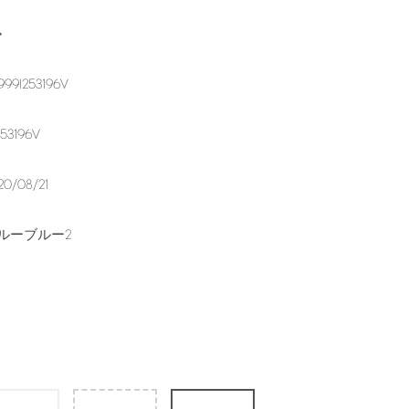
グ
999I253196V
253196V
20/08/21
ルーブルー2