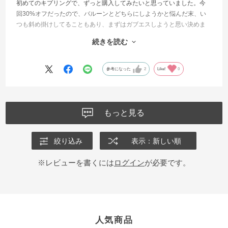
初めてのキプリングで、ずっと購入してみたいと思っていました。今
回30%オフだったので、バルーンとどちらにしようかと悩んだ末、い
つも斜め掛けしてることもあり、まずはガブエスしようと思い決めま
した。
続きを読む
軽いうえに、たくさん入るので、これにして本当によかったと思いま
す。
持ち手も差し色になるので、よかったです。
参考になった
2
Like!
0
とてもよい買い物ができました。
もっと見る
絞り込み
表示：新しい順
※レビューを書くには
ログイン
が必要です。
人気商品