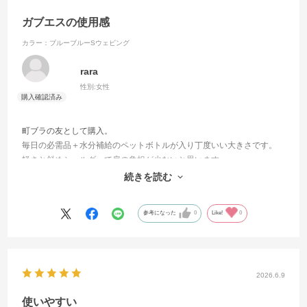
ガブエスの使用感
カラー：ブルーブルーSウェビング
rara
性別:
女性
町ブラの友として購入。
毎日の必需品＋水分補給のペットボトルが入り丁度いい大きさです。
軽さと斜めショルダーで肩の負担が少ないと思います。
両サイドのみにポケットはリップクリームや小物入れに・・・
続きを読む
お出かけが楽しくなりました。
参考になった
0
Like!
0
2026.6.9
使いやすい