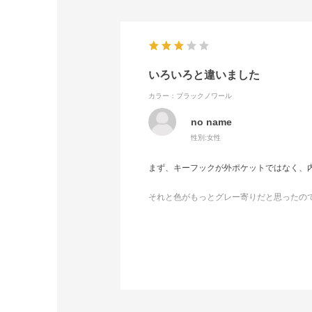
いろいろと違いました
カラー：ブラックノワール
no name
性別:
女性
まず、キーフックが外ポケットではなく、
それと色がもっとグレー寄りだと思ったの
どちらも私にとっては問題なかったので、
もともとギャビー使いだったのですが、内ポ