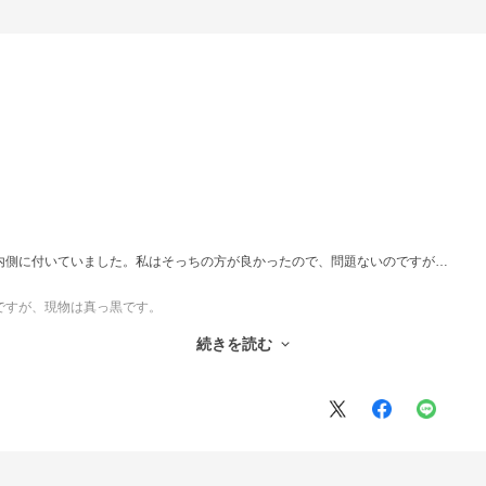
内側に付いていました。私はそっちの方が良かったので、問題ないのですが…
ですが、現物は真っ黒です。
続きを読む
そのまま使いますが、人によっては問題かもですので、レビューしておきます。
ケットがガブは少なめ(小さめ)なのが残念です