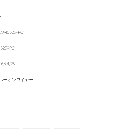
グ
999I65259PC
65259PC
26/01/28
ルーオンワイヤー