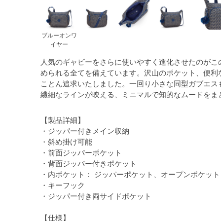
ブルーオンワ
イヤー
人気のギャビーをさらに使いやすく進化させたのがこ
められる全てを備えています。沢山のポケット、便利
ことん追求いたしました。一回り小さな同型ガブエス
繊細なラインが映える、ミニマルで知的なムードをま
【製品詳細】
・ジッパー付きメイン収納
・斜め掛け可能
・前面ジッパーポケット
・背面ジッパー付きポケット
・内ポケット： ジッパーポケット、オープンポケット
・キーフック
・ジッパー付き両サイドポケット
【仕様】