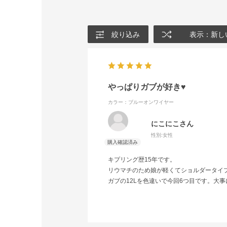
絞り込み
表示：新し
やっぱりガブが好き♥
カラー：ブルーオンワイヤー
にこにこさん
性別:
女性
キプリング歴15年です。
リウマチのため娘が軽くてショルダータイ
ガブの12Lを色違いで今回6つ目です。大