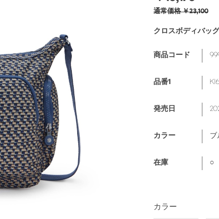
通常価格
￥23,100
クロスボディバッ
99
商品コード
KI
品番1
20
発売日
ブ
カラー
○
在庫
カラー