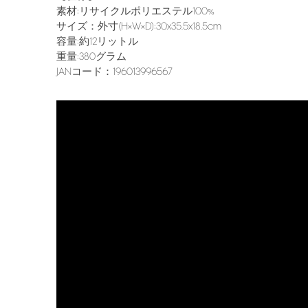
素材:リサイクルポリエステル100%
サイズ：外寸(H×W×D):30x35.5x18.5cm
容量:約12リットル
重量:380グラム
JANコード：196013996567