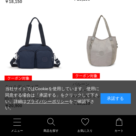
￥18,150
バルーン
クールディフィア
当社サイトではCookieを使用しています。使用に
（グレーグリス）
（ブルーブルー2）
同意する場合は「承諾する」をクリックして下さ
A4サイズ ショルダーバッグ
承諾する
B5サイズ ショルダーバッグ
い。詳細は
プライバシーポリシー
をご確認下さ
￥18,150
￥20,900
い。
メニュー
商品を探す
お気に入り
カート