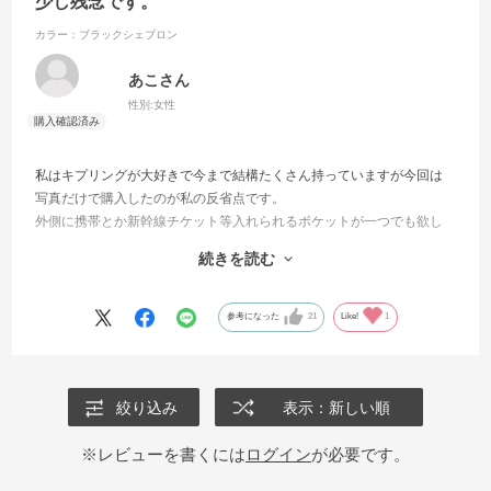
少し残念です。
カラー：ブラックシェブロン
あこさん
性別:
女性
私はキプリングが大好きで今まで結構たくさん持っていますが今回は
写真だけで購入したのが私の反省点です。
外側に携帯とか新幹線チケット等入れられるポケットが一つでも欲し
かったと思います。
続きを読む
携帯にしてもいちいち天ファスナーを開けて取り出さねばならず、も
う少しよく考えて購入すべきだったと思っています。
参考になった
21
Like!
1
絞り込み
表示：新しい順
※レビューを書くには
ログイン
が必要です。