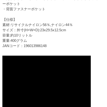
ーポケット
・背面ファスナーポケット
【仕様】
素材:リサイクルナイロン56％,ナイロン44％
サイズ：外寸(H×W×D):23x29.5x12.5cm
容量:約10リットル
重量:400グラム
JANコード：196013986148