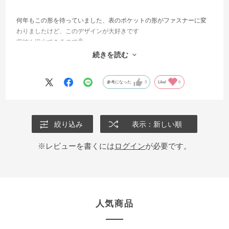
何年もこの形を待っていました、表のポケットの形がファスナーに変
わりましたけど、このデザインが大好きです
収納も沢山できるので👌
他に浮気しないで待ってて良かったです！
続きを読む
ありがとうございます😭
参考になった
3
Like!
6
絞り込み
表示：新しい順
※レビューを書くには
ログイン
が必要です。
人気商品