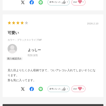
参考になった
0
Like!
2
2026.2.10
可愛い
カラー：ブラックストライプWF
よっしー
性別:
女性
見た目よりたくさん収納できて、ついアレコレ入れてしまいそうにな
ります。
形も気に入ってます。
参考になった
1
Like!
0