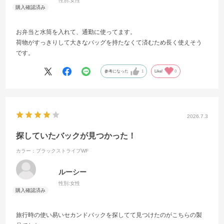
性別:
女性
お弁当と水筒を入れて、通勤に使ってます。
荷物がすっきりして大きなバッグを持たなくて済むため長く使えそう
です。
参考になった
1
Like!
0
2026.7.3
探していたバックが見つかった！
カラー：ブラックストライプWF
ルーシー
性別:
女性
旅行時の使い易いセカンドバックを探してて見つけたのがこちらの製