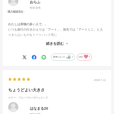
おらふ
性別:
女性
わたしは荷物の多い人で。。
いつも旅行の行きかえりは「アート」、旅先では「アートミニ」と入
りきらないものをトートバック等に
入れて使うくらいで。。
続きを読む
なのでこのタイプは初めて購入しましたがやはり少し小さかったで
す。
でもアートよりすっきりしたシルエットなので、食事に行くときとか
参考になった
0
Like!
0
に使いたいなと思いました。
もう少し大きいタイプがあればまた購入したいなと思います!(^^)!
2026.7.11
ちょうどよい大きさ
カラー：ブルーブルーSウェビング
はなまる20