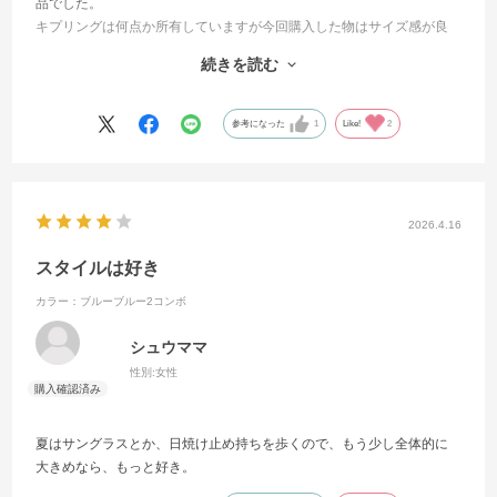
品でした。
キプリングは何点か所有していますが今回購入した物はサイズ感が良
かった。しかもインパクトある手持ち（別にショルダー付き）がかな
続きを読む
りお気に入り。今回4日間の国内旅行時に使わせて頂いたが大活躍でし
た。今後も良き相棒になってくれると思います。
参考になった
1
Like!
2
2026.4.16
スタイルは好き
カラー：ブルーブルー2コンボ
シュウママ
性別:
女性
夏はサングラスとか、日焼け止め持ちを歩くので、もう少し全体的に
大きめなら、もっと好き。