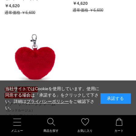
￥4,620
￥4,620
通常価格
￥6,600
通常価格
￥6,600
当社サイトではCookieを使用しています。使用に
同意する場合は「承諾する」をクリックして下さ
承諾する
い。詳細は
プライバシーポリシー
をご確認下さ
ファーリーハートチャーム
い。
（レッドルージュ）
トラベルアクセサリー
￥2,926
通常価格
￥4,180
メニュー
商品を探す
お気に入り
カート