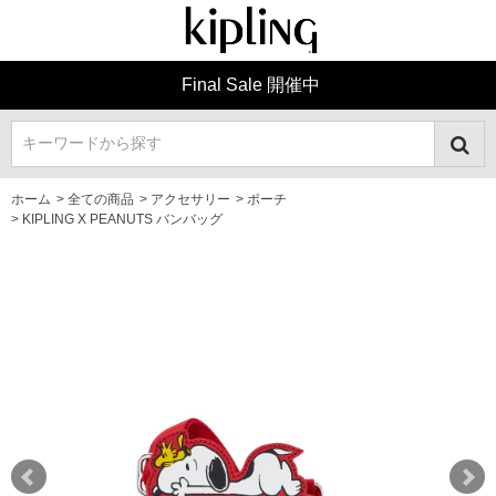
Final Sale 開催中
キーワードから探す
ホーム
>
全ての商品
>
アクセサリー
>
ポーチ
>
KIPLING X PEANUTS バンバッグ