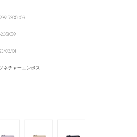
99915205K59
5205K59
23/03/01
グネチャーエンボス