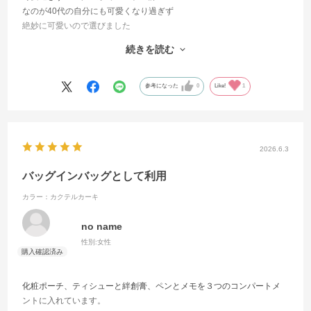
なのが40代の自分にも可愛くなり過ぎず
絶妙に可愛いので選びました
いつも財布にSサイズを使ってましたが今回はカード類が増えたので
続きを読む
Lにしてみました
持ってるだけで気分があがります
同じ柄の他のアイテムも欲しくなりました。
参考になった
0
Like!
1
2026.6.3
バッグインバッグとして利用
カラー：カクテルカーキ
no name
性別:
女性
化粧ポーチ、ティシューと絆創膏、ペンとメモを３つのコンパートメ
ントに入れています。