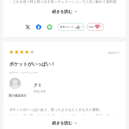
・どれを使う時も取り出す各シチュエーションで人目に触れて違和感
がなく、
続きを読む
・バッグの中で滑りが良いこと、
・化粧ポーチは薄めの布製でうまく収まるサイズなので、化粧ポーチ
のジップを閉めずに入れても中身が出てしまうことなく使う時スムー
参考になった
0
Like!
0
ズなことが気に入っています。
ゴリラ君も自然な茶色なのが良いです
2026.5.7
ポケットがいっぱい！
カラー：ハーツシマー
クミ
性別:
女性
ポケットがいっぱいあり、思ったよりもたくさん入り便利。
ただし、色が思ったよりもグレーだったのが、ちょっと残念。ネット
の写真からは、白を想像していたので。プレゼントしたお嫁ちゃんが
続きを読む
気に入ってくれてよかったです。