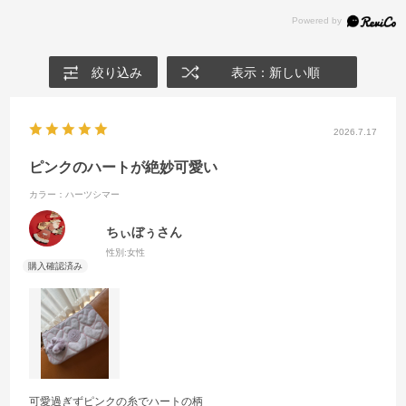
絞り込み
表示：新しい順
2026.7.17
ピンクのハートが絶妙可愛い
カラー：ハーツシマー
ちぃぼぅさん
性別:
女性
可愛過ぎずピンクの糸でハートの柄