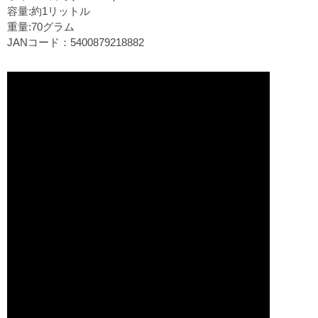
容量:約1リットル
重量:70グラム
JANコード：5400879218882