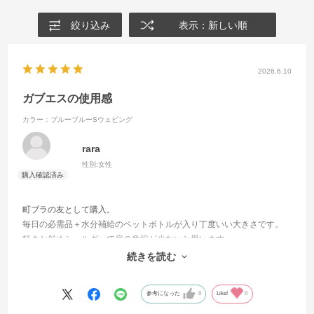
絞り込み
表示：新しい順
2026.6.10
ガブエスの使用感
カラー：ブルーブルーSウェビング
rara
性別:
女性
町ブラの友として購入。
毎日の必需品＋水分補給のペットボトルが入り丁度いい大きさです。
軽さと斜めショルダーで肩の負担が少ないと思います。
両サイドのみにポケットはリップクリームや小物入れに・・・
続きを読む
お出かけが楽しくなりました。
参考になった
0
Like!
0