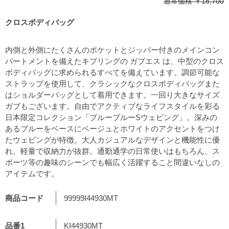
通常価格
￥18,700
クロスボディバッグ
内側と外側にたくさんのポケットとジッパー付きのメインコン
パートメントを備えたキプリングの ガブエス は、中型のクロス
ボディバッグに求められるすべてを備えています。調節可能な
ストラップを使用して、クラシックなクロスボディバッグまた
はショルダーバッグとして着用できます。一回り大きなサイズ
ガブもございます。自由でアクティブなライフスタイルを彩る
日本限定コレクション「ブルーブルーSウェビング」。深みの
あるブルーをベースにベージュとホワイトのアクセントをつけ
たウェビングが特徴。大人カジュアルなデザインと機能性に優
れ、軽量で収納力が抜群。通勤通学の日常使いはもちろん、ス
ポーツ等の趣味のシーンでも幅広く活躍すること間違いなしの
アイテムです。
商品コード
99999I44930MT
品番1
KI44930MT