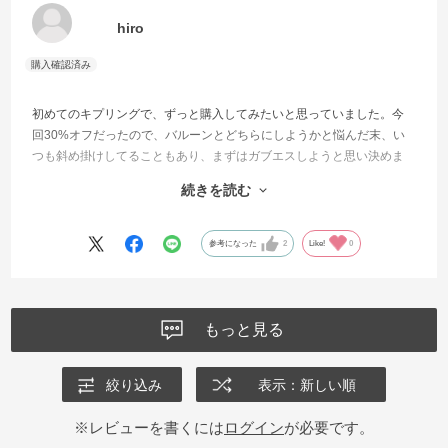
hiro
初めてのキプリングで、ずっと購入してみたいと思っていました。今
回30%オフだったので、バルーンとどちらにしようかと悩んだ末、い
つも斜め掛けしてることもあり、まずはガブエスしようと思い決めま
した。
続きを読む
軽いうえに、たくさん入るので、これにして本当によかったと思いま
す。
持ち手も差し色になるので、よかったです。
参考になった
2
Like!
0
とてもよい買い物ができました。
もっと見る
絞り込み
表示：新しい順
※レビューを書くには
ログイン
が必要です。