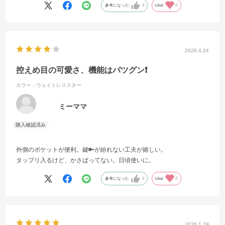
参考になった
0
Like!
0
2026.4.24
控えめ目の可愛さ、機能はバツグン❗️
カラー：ウェイトレススター
ミーママ
外側のポケットが便利。鍵🔑が紛れない工夫が嬉しい。
タップリ入るけど、かさばってない。日頃使いに。
参考になった
0
Like!
2
2026.1.29