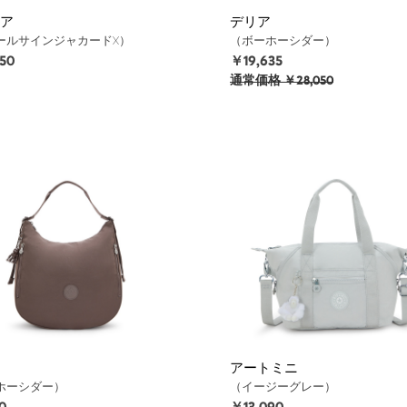
ア
デリア
ールサインジャカードX）
（ボーホーシダー）
50
￥19,635
通常価格
￥28,050
アートミニ
ホーシダー）
（イージーグレー）