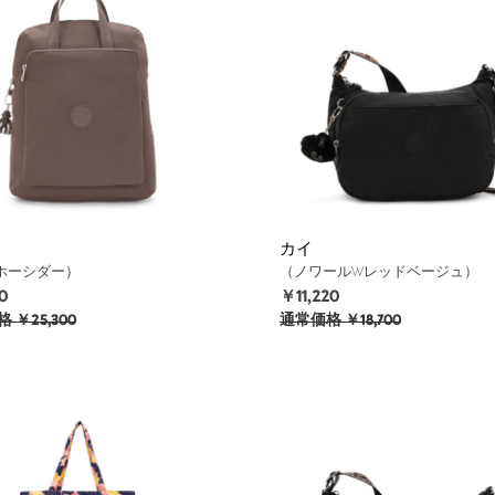
カイ
ホーシダー）
（ノワールWレッドベージュ）
0
￥11,220
格
￥25,300
通常価格
￥18,700