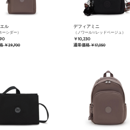
エル
デフィアミニ
ホーシダー）
（ノワールWレッドベージュ）
90
￥10,230
格
￥29,700
通常価格
￥17,050