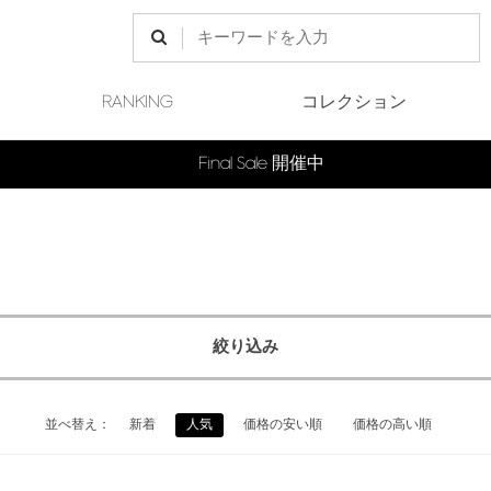
RANKING
コレクション
Final Sale 開催中
絞り込み
並べ替え：
新着
人気
価格の安い順
価格の高い順