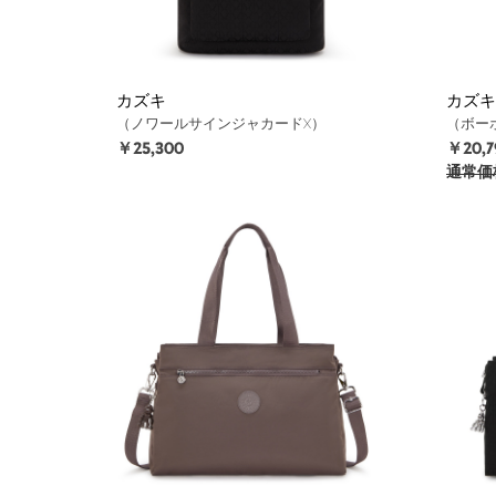
カズキ
カズキ
（ノワールサインジャカードX）
（ボー
￥25,300
￥20,7
通常価