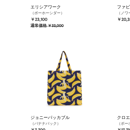
エリシアワーク
ファビ
（ボーホーシダー）
（ノワ
￥23,100
￥20,3
通常価格
￥33,000
ジョニーパッカブル
クロエ
（バナナバック）
（ボー