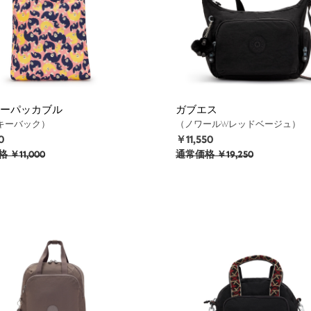
ーパッカブル
ガブエス
キーバック）
（ノワールWレッドベージュ）
0
￥11,550
格
￥11,000
通常価格
￥19,250