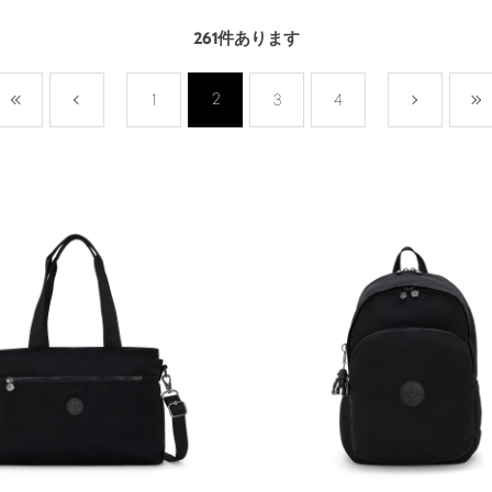
261
件あります
2
最初
前
1
3
4
次