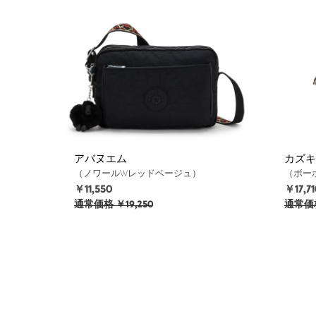
アバヌエム
カズキ
（ノワールWレッドベージュ）
（ボー
￥11,550
￥17,71
通常価格
￥19,250
通常価