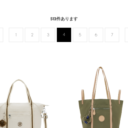
513
件あります
4
前
1
2
3
5
6
7