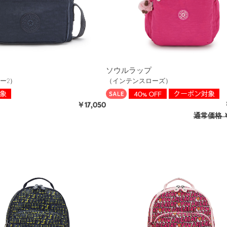
ソウルラップ
ー2）
（インテンスローズ）
￥17,050
通常価格
￥