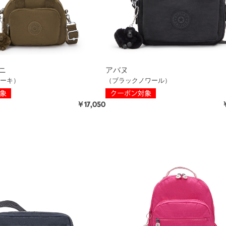
ニ
アバヌ
ーキ）
（ブラックノワール）
￥17,050
￥