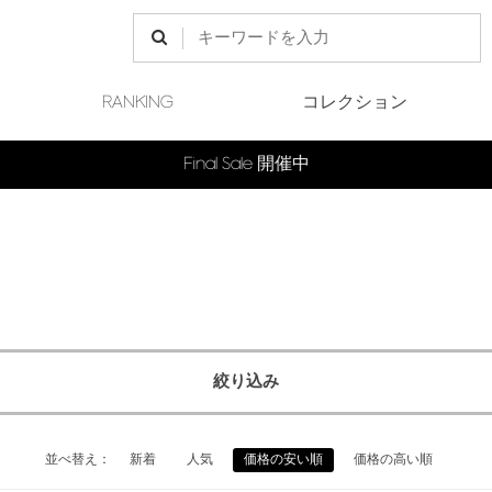
RANKING
コレクション
Final Sale 開催中
絞り込み
並べ替え：
新着
人気
価格の安い順
価格の高い順