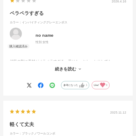
2026.4.16
ペラペラすぎる
カラー：インバイティンググレーエンボス
no name
性別:
女性
値段の割に素材がペラペラすぎる。昔はもっとしっかりしてた。
素材が薄すぎるため、チャックの開け閉めもしずらく開けずらい。
続きを読む
もう購入しません。
参考になった
1
Like!
0
2025.11.12
軽くて丈夫
カラー：ブラックノワールコンボ