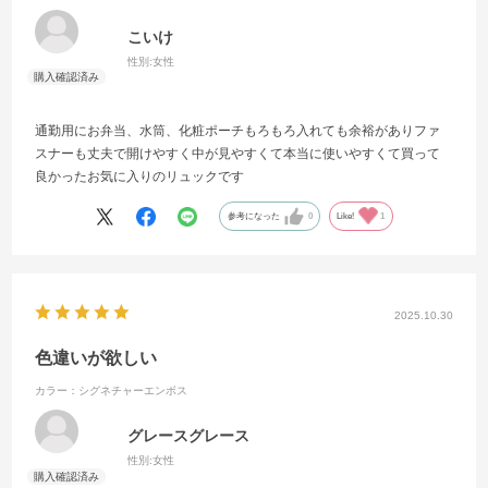
こいけ
性別:
女性
通勤用にお弁当、水筒、化粧ポーチもろもろ入れても余裕がありファ
スナーも丈夫で開けやすく中が見やすくて本当に使いやすくて買って
良かったお気に入りのリュックです
参考になった
0
Like!
1
2025.10.30
色違いが欲しい
カラー：シグネチャーエンボス
グレースグレース
性別:
女性