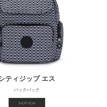
シティジップ エス
バックパック
SHOP NOW