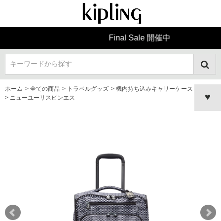
Final Sale 開催中
キーワードから探す
ホーム
>
全ての商品
>
トラベルグッズ
>
機内持ち込みキャリーケース
>
ニューユーリスピンエス