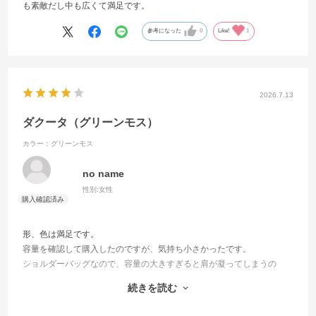
も素敵だし中も広くて満足です。
参考になった
0
Like!
1
2026.7.13
ダクータ（グリーンモス）
カラー：グリーンモス
no name
性別:
女性
形、色は満足です。
容量を確認して購入したのですが、気持ち小さかったです。
ショルダーバッグなので、容量の大きすぎると肩が凝ってしまうの
で、大き過ぎず、小さ過ぎずと思い選びましたが、今まで使用してい
続きを読む
たバッグがデリアミニだったので、デリアミニよりは小さく、少し容
量が足りませんでした。でも、とても気に入っています。