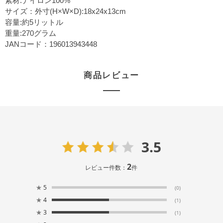
素材:ナイロン100%
サイズ：外寸(H×W×D):18x24x13cm
容量:約5リットル
重量:270グラム
JANコード：196013943448
商品レビュー
3.5
2
レビュー件数：
件
★
5
(0)
★
4
(1)
★
3
(1)