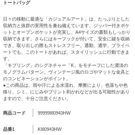
トートバッグ
日々の移動に最適な「カジュアルアート」は、たっぷりとした
収納力と抜群の実用性を兼ね備えています。ジッパー付きポケ
ットとオープンポケットが充実し、A4サイズの書類もしっかり
収納できます。さらにはキーフックが付いて、安全に鍵を収納
でき、取り出しの際もストレスフリー。通勤、通学、プライベ
ートでも、このトートがあれば、スタイリッシュに行動できま
す。
「キプリング」のシグネチャー「K」をモチーフにした濃淡の
モノグラムパターン。ヴィンテージ風のロゴやマットな金具と
のコンビネーションがポイント。
●この商品は、雨や汗による水濡れ、摩擦により、色落ちや色
移り、シミ、にじみやプリント剥がれなどが出る可能性があり
ますので、十分ご注意ください。
商品コード
99999I80943HW
品番1
KI80943HW