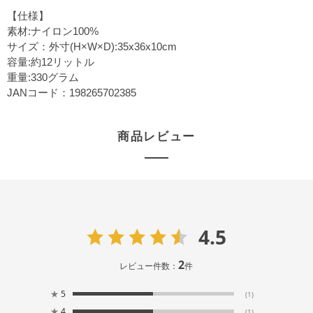
【仕様】
素材:ナイロン100%
サイズ：外寸(H×W×D):35x36x10cm
容量:約12リットル
重量:330グラム
JANコード：198265702385
商品レビュー
4.5
2
レビュー件数：
件
★
5
(1)
★
4
(1)