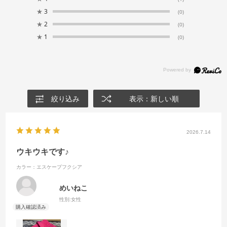
★
3
(0)
★
2
(0)
★
1
(0)
絞り込み
表示：新しい順
2026.7.14
ウキウキです♪
カラー：エスケープフクシア
めいねこ
性別:
女性