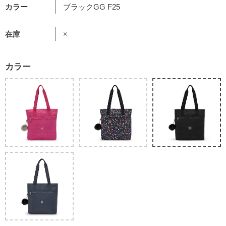
カラー
ブラックGG F25
在庫
×
カラー