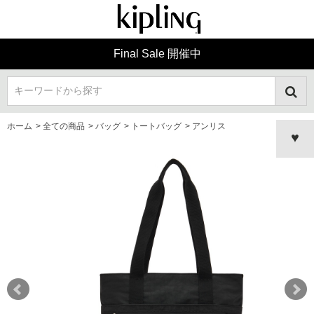
Final Sale 開催中
キーワードから探す
ホーム
>
全ての商品
>
バッグ
>
トートバッグ
>
アンリス