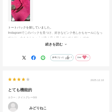
トートバックを探していました。
Instagramでこのバックを見つけ、好きなピンク色しかもセールになっ
ており、大きさもちょうど良く安く買えてとても嬉しいです。
持ち手が汚れるので、ネットでカバーを買い取り付けています。
続きを読む
運動に行く時に水筒、タオルとか入れて楽しく使っています。
参考になった
0
Like!
0
2025.12.10
とても機能的
カラー：ナイトグレーGG
みどりねこ