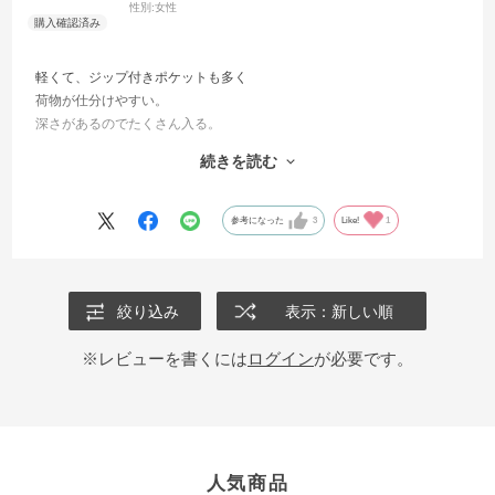
性別:
女性
軽くて、ジップ付きポケットも多く
荷物が仕分けやすい。
深さがあるのでたくさん入る。
サイドにキーリングがあって自分の
続きを読む
好みのキーホルダーをつけられるのも
良い。
色のバリエーションがもっとあれば
参考になった
3
Like!
1
更に良かった。
絞り込み
表示：新しい順
※レビューを書くには
ログイン
が必要です。
人気商品