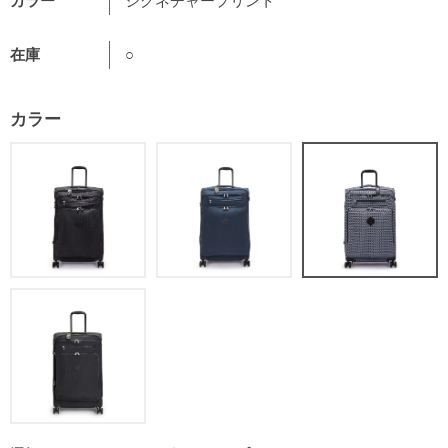
カラー
シグネチャープリント
在庫
○
カラー