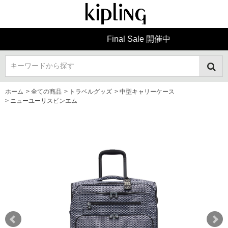
Final Sale 開催中
キーワードから探す
ホーム
>
全ての商品
>
トラベルグッズ
>
中型キャリーケース
>
ニューユーリスピンエム