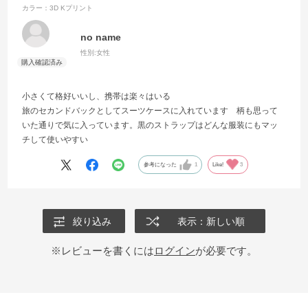
カラー：3D Kプリント
no name
性別:
女性
小さくて格好いいし、携帯は楽々はいる
旅のセカンドバックとしてスーツケースに入れています 柄も思って
いた通りで気に入っています。黒のストラップはどんな服装にもマッ
チして使いやすい
参考になった
1
Like!
3
絞り込み
表示：新しい順
※レビューを書くには
ログイン
が必要です。