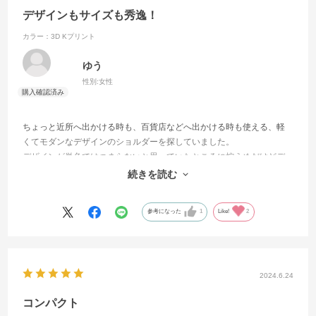
デザインもサイズも秀逸！
カラー：3D Kプリント
ゆう
性別:
女性
ちょっと近所へ出かける時も、百貨店などへ出かける時も使える、軽
くてモダンなデザインのショルダーを探していました。
デザインが単色ではつまらないと思っていたところに控えめだけどデ
ザイン性の高い柄を見つけ、サイズも探していた理想のサイズでし
続きを読む
た！
参考になった
1
Like!
2
2024.6.24
コンパクト