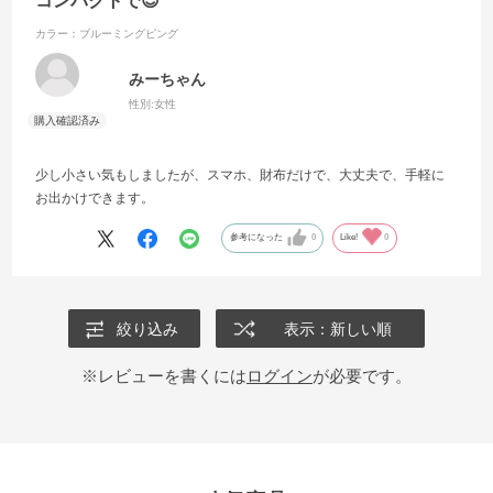
コンパクトで😊
カラー：ブルーミングピング
みーちゃん
性別:
女性
少し小さい気もしましたが、スマホ、財布だけで、大丈夫で、手軽に
お出かけできます。
参考になった
0
Like!
0
絞り込み
表示：新しい順
※レビューを書くには
ログイン
が必要です。