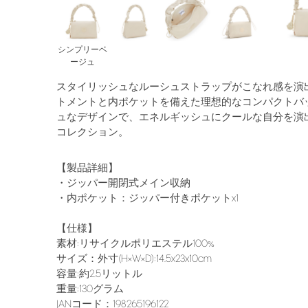
シンプリーベ
ージュ
スタイリッシュなルーシュストラップがこなれ感を演
トメントと内ポケットを備えた理想的なコンパクトバ
ュなデザインで、エネルギッシュにクールな自分を演
コレクション。
【製品詳細】
・ジッパー開閉式メイン収納
・内ポケット：ジッパー付きポケットx1
【仕様】
素材:リサイクルポリエステル100%
サイズ：外寸(H×W×D):14.5x23x10cm
容量:約2.5リットル
重量:130グラム
JANコード：198265196122