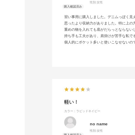
性別:
女性
習い事用に購入しました。デニムっぽく見
思ったより収納力がありました。特に上の
重めの物を入れても底がだらっとならない
持ち手も工夫があり、肩掛けが苦手な私で
個人的にポケット多いと使いこなせないの
軽い！
カラー：ラピッドネイビー
no name
性別:
女性