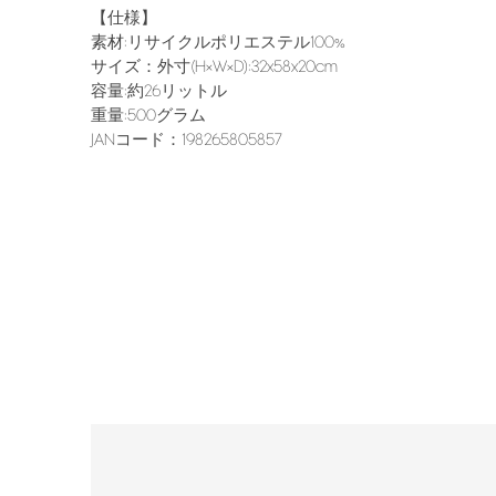
【仕様】
素材:リサイクルポリエステル100%
サイズ：外寸(H×W×D):32x58x20cm
容量:約26リットル
重量:500グラム
JANコード：198265805857