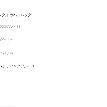
ッグ,トラベルバッグ
999I60044LM
60044LM
25/10/08
レンディングブルース