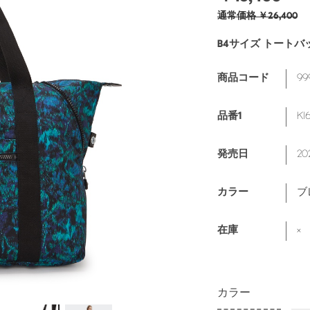
通常価格
￥26,400
B4サイズ トートバ
99
商品コード
KI
品番1
20
発売日
ブ
カラー
×
在庫
カラー