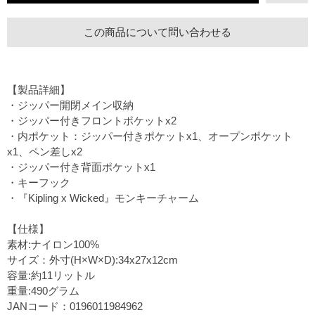
この商品について問い合わせる
【製品詳細】
・ジッパー開閉メイン収納
・ジッパー付きフロントポケットx2
・内ポケット：ジッパー付きポケットx1、オープンポケット
x1、ペン差しx2
・ジッパー付き背面ポケットx1
・キーフック
・『Kipling x Wicked』モンキーチャーム
【仕様】
素材:ナイロン100%
サイズ：外寸(H×W×D):34x27x12cm
容量:約11リットル
重量:490グラム
JANコード：0196011984962