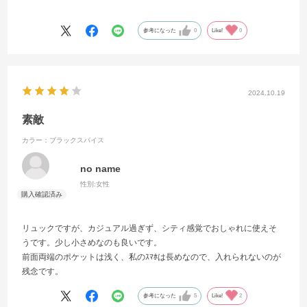
後悔したくなかったので思い切って購入しましたが大正解でした。
たくさん持ちます！
参考になった
0
Like!
0
2024.10.19
素敵
カラー：ブラックスパイス
no name
性別:
女性
リュックですが、カジュアル過ぎず、シティ感覚でおしゃれに使えそ
うです。少し小さめなのも良いです。
前面両端のポケットは浅く、私のｽﾏﾎは長めなので、入れられないのが
残念です。
参考になった
5
Like!
2