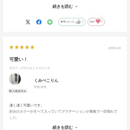
ました。中のポケットやキーチェーンも、安心して使えるし、何より
続きを読む
このカラー！とても可愛いです。
参考になった
0
Like!
0
2025.4.9
可愛い！
カラー：グラジエントマジック
くみぺこりん
性別:
女性
凄く凄く可愛いです。
好みのカラーがすべて入っていてグラデーションが素敵で一目惚れで
した。
ただ自分の年齢を考えて躊躇してしまい即決できませんでした笑
続きを読む
でも可愛いものが大好きな気持ちは止められず…