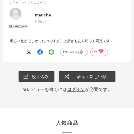
カラー：メイズイエローPb
maricha
性別:
女性
明るい色がほしかったのですが、上品さもあり明るく満足です
参考になった
1
Like!
2
絞り込み
表示：新しい順
※レビューを書くには
ログイン
が必要です。
人気商品