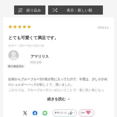
絞り込み
表示：新しい順
2026.6.4
とても可愛くて満足です。
カラー：ブルーブルー2コンボ
アマリリス
性別:
女性
以前からブルーブルー2の色が気に入ってたので、今度は、少し小さめ
のショルダーバッグが欲しくて、買いました。
このリリは、ブルーブルー2コンボということで、更に良い色になっ
て、とても気に入りました。バッグも仕切りがいくつもあって、とて
続きを読む
も使いやすい収納です。付属のぬいぐるみの色もとても良くて可愛い
です。この色のシリーズをたくさん出して欲しいです。
参考になった
0
Like!
1