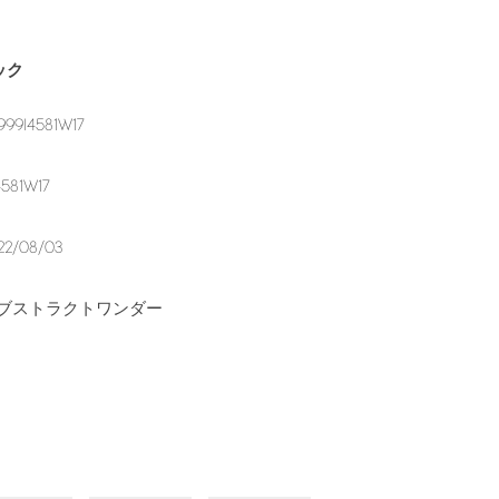
ック
999I4581W17
4581W17
22/08/03
ブストラクトワンダー