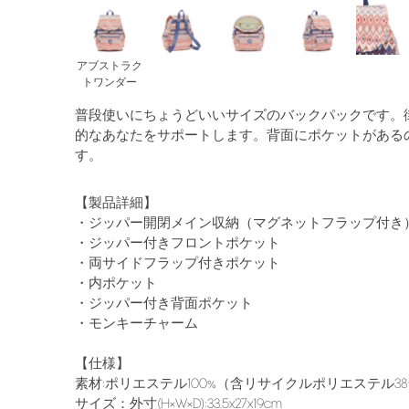
アブストラク
トワンダー
普段使いにちょうどいいサイズのバックパックです。
的なあなたをサポートします。背面にポケットがある
す。
【製品詳細】
・ジッパー開閉メイン収納（マグネットフラップ付き
・ジッパー付きフロントポケット
・両サイドフラップ付きポケット
・内ポケット
・ジッパー付き背面ポケット
・モンキーチャーム
【仕様】
素材:ポリエステル100%（含リサイクルポリエステル38
サイズ：外寸(H×W×D):33.5x27x19cm