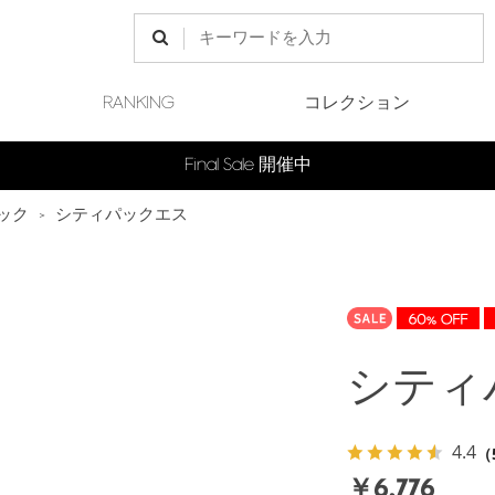
RANKING
コレクション
Final Sale 開催中
ック
>
シティパックエス
シティ
4.4
（
￥6,776