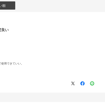
い順
度良い
で使用できていい。