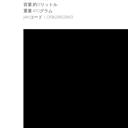
容量:約13リットル
重量:470グラム
JANコード：0196248031613