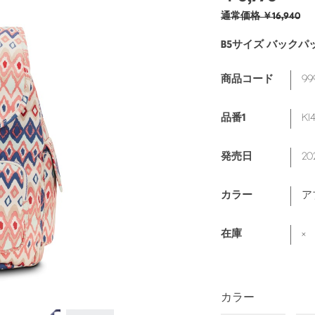
通常価格
￥16,940
B5サイズ バックパ
99
商品コード
KI
品番1
20
発売日
ア
カラー
×
在庫
カラー