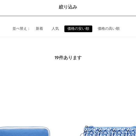
絞り込み
並べ替え：
新着
人気
価格の安い順
価格の高い順
19
件あります