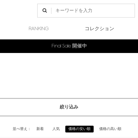
RANKING
コレクション
Final Sale 開催中
絞り込み
並べ替え：
新着
人気
価格の安い順
価格の高い順