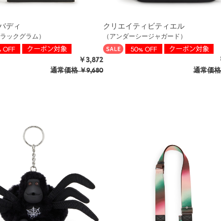
バディ
クリエイティビティエル
ラックグラム）
（アンダーシージャガード）
￥3,872
通常価格
￥9,680
通常価格