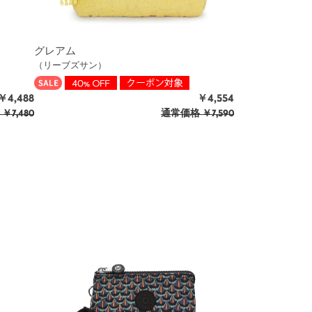
グレアム
（リーブズサン）
￥4,488
￥4,554
￥7,480
通常価格
￥7,590