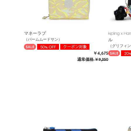
マネーラブ
kipling x
ル
（パームムードサン）
（グリフィン
￥4,675
通常価格
￥9,350