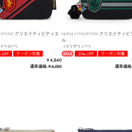
 HarryPotter クリエイティビティエ
kipling x HarryPotter クリエイテ
ル
ドールTM）
（スリザリンTM）
￥4,840
通常価格
￥6,050
通常価格