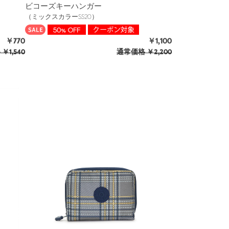
ビコーズキーハンガー
（ミックスカラーSS20）
￥770
￥1,100
格
￥1,540
通常価格
￥2,200