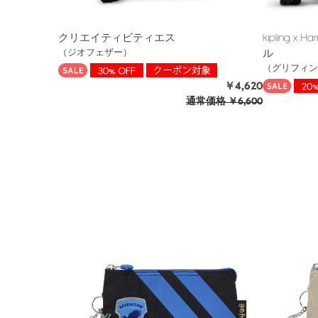
クリエイティビティエス
kipling x
ル
（ジオフェザー）
（グリフィン
￥4,620
通常価格
￥6,600