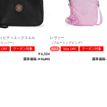
ィビティエックスエル
レヴィー
コッパー）
（ブルーミングピング）
￥6,534
通常価格
￥10,890
通常価格