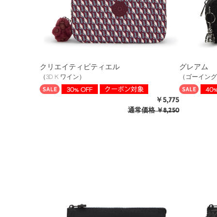
クリエイティビティエル
グレアム
（3D K ワイン）
（ゴーイング
￥5,775
通常価格
￥8,250