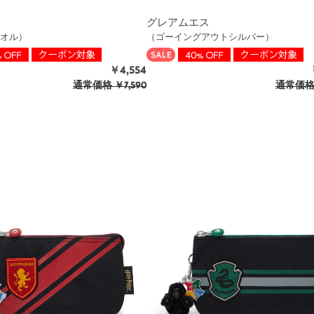
グレアムエス
オル）
（ゴーイングアウトシルバー）
￥4,554
通常価格
￥7,590
通常価