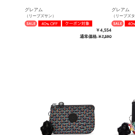
グレアム
グレアム
（リーブズサン）
（リーブズタ
￥4,554
通常価格
￥7,590