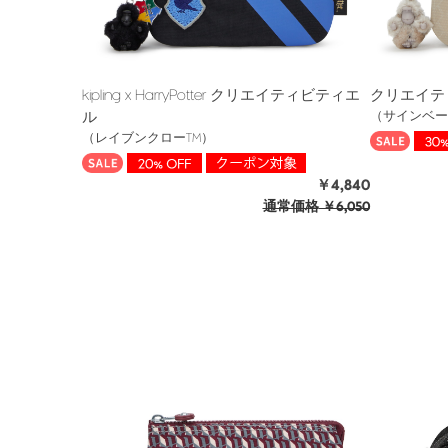
kipling x HarryPotter クリエイティビティエ
クリエイテ
ル
（サインベー
（レイブンクローTM）
￥4,840
通常価格
￥6,050