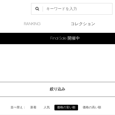
RANKING
コレクション
Final Sale 開催中
絞り込み
並べ替え：
新着
人気
価格の安い順
価格の高い順