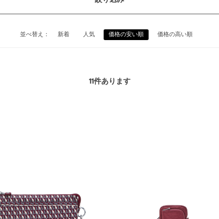
絞り込み
並べ替え：
新着
人気
価格の安い順
価格の高い順
11
件あります