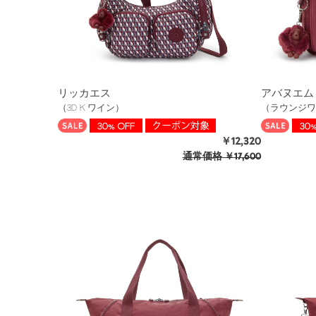
リッカエス
アバヌエム
（3D K ワイン）
（ラウンジワ
￥12,320
通常価格
￥17,600