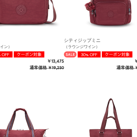
シティジップミニ
イン）
（ラウンジワイン）
￥13,475
￥
通常価格
￥19,250
通常価格
￥