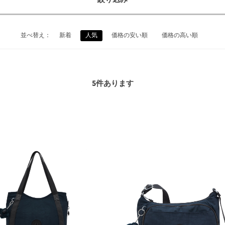
絞り込み
並べ替え：
新着
人気
価格の安い順
価格の高い順
5
件あります