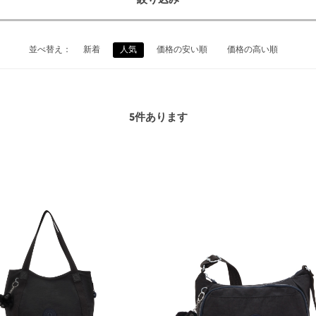
絞り込み
並べ替え：
新着
人気
価格の安い順
価格の高い順
5
件あります