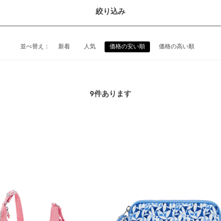
絞り込み
並べ替え：
新着
人気
価格の安い順
価格の高い順
9
件あります