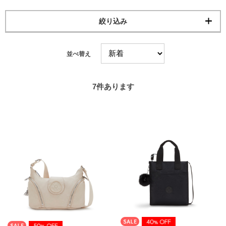
絞り込み
並べ替え
7
件あります