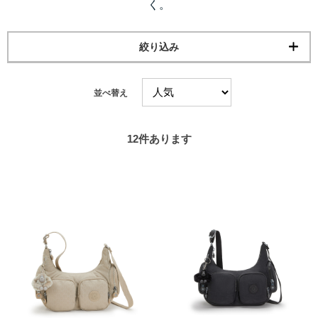
く。
絞り込み
並べ替え
12
件あります