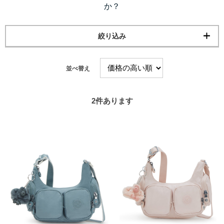
か？
絞り込み
並べ替え
2
件あります