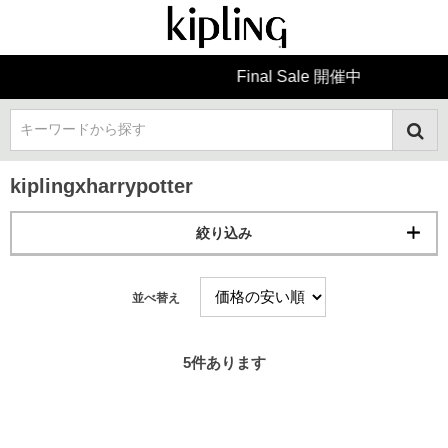
Final Sale 開催中
キーワードから探す
kiplingxharrypotter
絞り込み
並べ替え
5
件あります