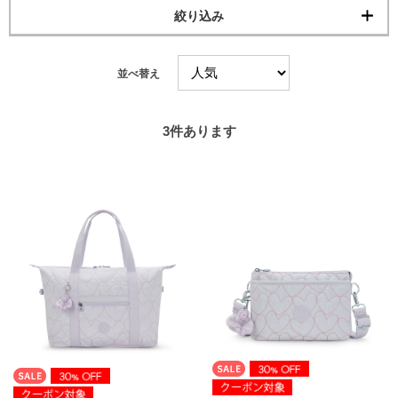
絞り込み
並べ替え
3
件あります