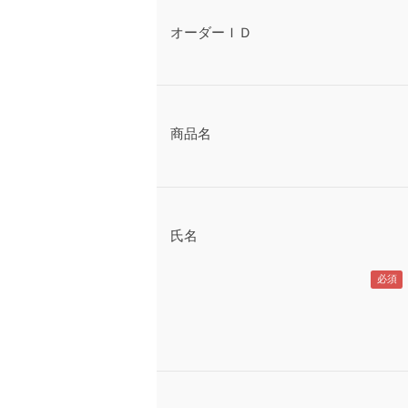
オーダーＩＤ
商品名
氏名