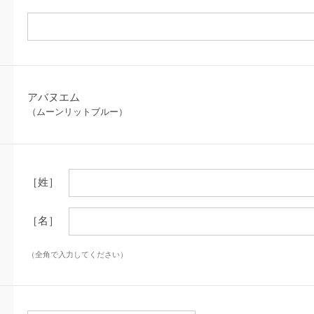
アバヌエム
（ムーンリットブルー）
［姓］
［名］
（全角で入力してください）