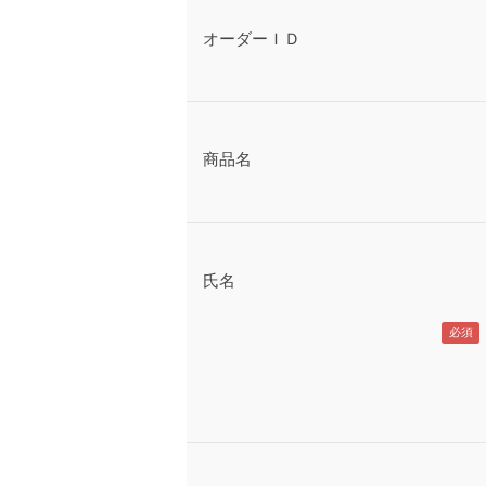
オーダーＩＤ
商品名
氏名