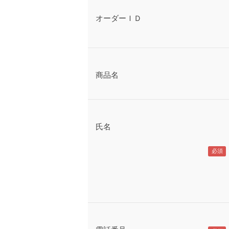
オーダーＩＤ
商品名
氏名