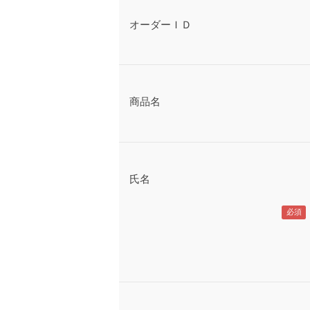
オーダーＩＤ
商品名
氏名