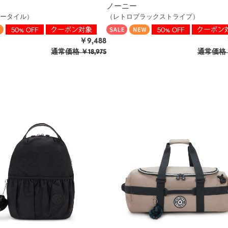
ノーニー
ータイル）
（レトロブラックストライプ）
￥9,488
通常価格
￥18,975
通常価格