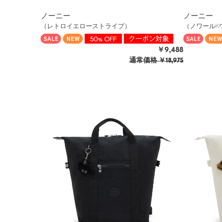
ノーニー
ノーニー
（レトロイエローストライプ）
（ノワールK
￥9,488
通常価格
￥18,975