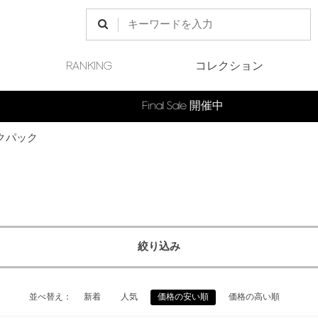
RANKING
コレクション
Final Sale 開催中
ックパック
絞り込み
並べ替え：
新着
人気
価格の安い順
価格の高い順